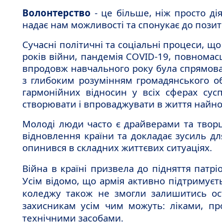
Волонтерство
- це більше, ніж просто дія
надає нам можливості та спонукає до позити
Сучасні політичні та соціальні процеси, що 
років війни, пандемія
COVID
-19, повномас
впродовж навчального року була спрямован
з глибоким розумінням громадянського обо
гармонійних відносин у всіх сферах сусп
створювати і впроваджувати в життя найнов
Молоді люди часто є драйверами та творц
відновлення країни та докладає зусиль для
опинився в складних життєвих ситуаціях.
Війна в країні призвела до підняття патрі
Усім відомо, що армія активно підтримуєт
коледжу також не змогли залишитись ос
захисникам усім чим можуть: ліками, про
технічними засобами.