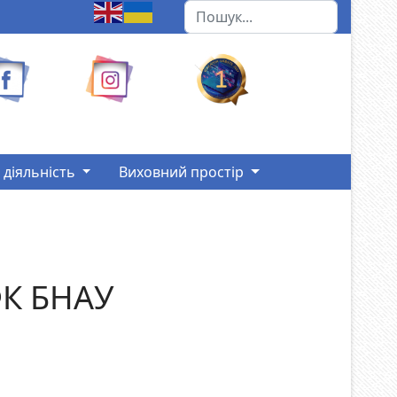
Пошук
Type 2 or more characters for r
 діяльність
Виховний простір
ФК БНАУ