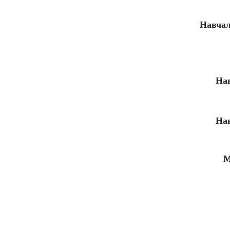
Навчал
Нав
Нав
М