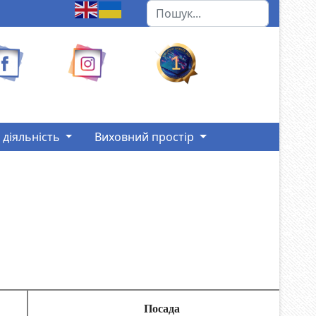
Пошук
Type 2 or more characters for r
 діяльність
Виховний простір
Посада