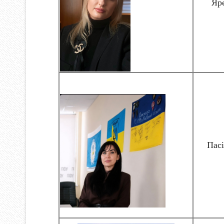
Яре
Пас