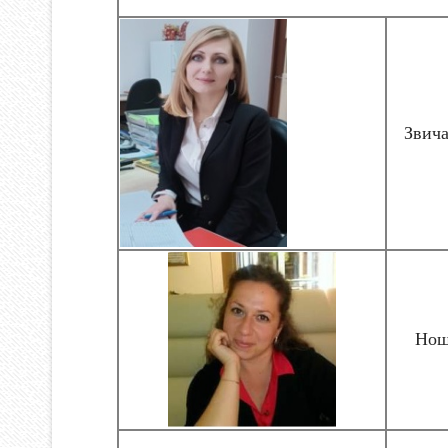
Звича
Нощ