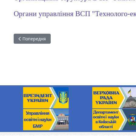
Органи управління ВСП "Технолого-е
Попередня стаття: Кадровий склад згідно з ліцензійн
Попередня